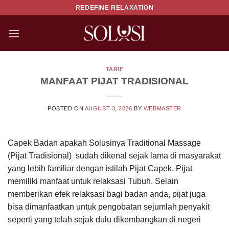
Skip
REDEFINE RELAXATION
to
content
TARIF
MANFAAT PIJAT TRADISIONAL
POSTED ON
AUGUST 3, 2026
BY
WEBMASTER
Capek Badan apakah Solusinya Traditional Massage
(Pijat Tradisional) sudah dikenal sejak lama di masyarakat
yang lebih familiar dengan istilah Pijat Capek. Pijat
memiliki manfaat untuk relaksasi Tubuh. Selain
memberikan efek relaksasi bagi badan anda, pijat juga
bisa dimanfaatkan untuk pengobatan sejumlah penyakit
seperti yang telah sejak dulu dikembangkan di negeri