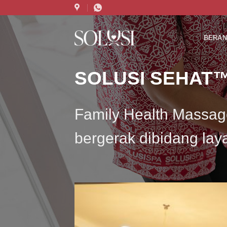
Skip
to
content
BERAN
SOLUSI SEHAT
Family Health Massa
bergerak dibidang lay